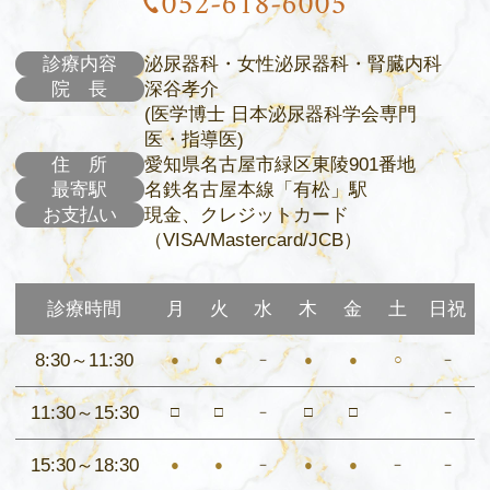
052-618-6005
診療内容
泌尿器科・女性泌尿器科・腎臓内科
院 長
深谷孝介
(医学博士 日本泌尿器科学会専門
医・指導医)
住 所
愛知県名古屋市緑区東陵901番地
最寄駅
名鉄名古屋本線「有松」駅
お支払い
現金、クレジットカード
（VISA/Mastercard/JCB）
診療時間
月
火
水
木
金
土
日祝
8:30～11:30
●
●
－
●
●
○
－
11:30～15:30
□
□
－
□
□
－
15:30～18:30
●
●
－
●
●
－
－